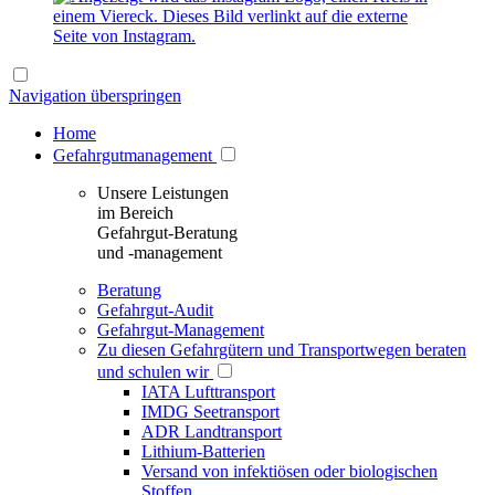
Navigation überspringen
Home
Gefahrgutmanagement
Unsere Leistungen
im Bereich
Gefahrgut-Beratung
und -management
Beratung
Gefahrgut-Audit
Gefahrgut-Management
Zu diesen Gefahrgütern und Transportwegen beraten
und schulen wir
IATA Lufttransport
IMDG Seetransport
ADR Landtransport
Lithium-Batterien
Versand von infektiösen oder biologischen
Stoffen