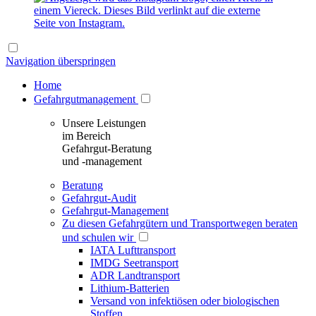
Navigation überspringen
Home
Gefahrgutmanagement
Unsere Leistungen
im Bereich
Gefahrgut-Beratung
und -management
Beratung
Gefahrgut-Audit
Gefahrgut-Management
Zu diesen Gefahrgütern und Transportwegen beraten
und schulen wir
IATA Lufttransport
IMDG Seetransport
ADR Landtransport
Lithium-Batterien
Versand von infektiösen oder biologischen
Stoffen