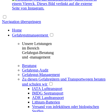
Navigation überspringen
Home
Gefahrgutmanagement
Unsere Leistungen
im Bereich
Gefahrgut-Beratung
und -management
Beratung
Gefahrgut-Audit
Gefahrgut-Management
Zu diesen Gefahrgütern und Transportwegen beraten
und schulen wir
IATA Lufttransport
IMDG Seetransport
ADR Landtransport
Lithium-Batterien
Versand von infektiösen oder biologischen
Stoffen