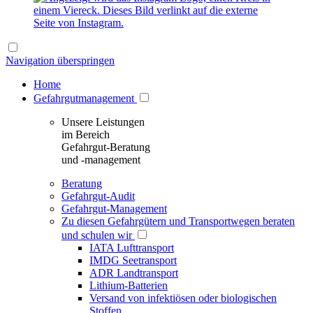
Navigation überspringen
Home
Gefahrgutmanagement
Unsere Leistungen
im Bereich
Gefahrgut-Beratung
und -management
Beratung
Gefahrgut-Audit
Gefahrgut-Management
Zu diesen Gefahrgütern und Transportwegen beraten
und schulen wir
IATA Lufttransport
IMDG Seetransport
ADR Landtransport
Lithium-Batterien
Versand von infektiösen oder biologischen
Stoffen