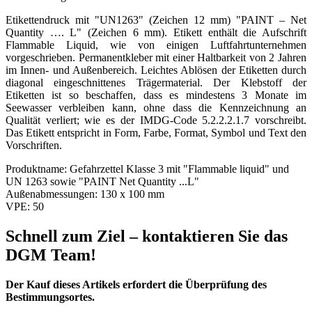
Etikettendruck mit "UN1263" (Zeichen 12 mm) "PAINT – Net
Quantity …. L" (Zeichen 6 mm). Etikett enthält die Aufschrift
Flammable Liquid, wie von einigen Luftfahrtunternehmen
vorgeschrieben. Permanentkleber mit einer Haltbarkeit von 2 Jahren
im Innen- und Außenbereich. Leichtes Ablösen der Etiketten durch
diagonal eingeschnittenes Trägermaterial. Der Klebstoff der
Etiketten ist so beschaffen, dass es mindestens 3 Monate im
Seewasser verbleiben kann, ohne dass die Kennzeichnung an
Qualität verliert; wie es der IMDG-Code 5.2.2.2.1.7 vorschreibt.
Das Etikett entspricht in Form, Farbe, Format, Symbol und Text den
Vorschriften.
Produktname:
Gefahrzettel Klasse 3 mit "Flammable liquid" und
UN 1263 sowie "PAINT Net Quantity ...L"
Außenabmessungen:
130 x 100 mm
VPE:
50
Schnell zum Ziel – kontaktieren Sie das
DGM Team!
Der Kauf dieses Artikels erfordert die Überprüfung des
Bestimmungsortes.