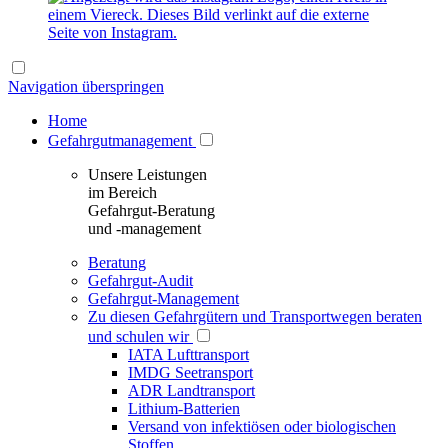
Navigation überspringen
Home
Gefahrgutmanagement
Unsere Leistungen
im Bereich
Gefahrgut-Beratung
und -management
Beratung
Gefahrgut-Audit
Gefahrgut-Management
Zu diesen Gefahrgütern und Transportwegen beraten
und schulen wir
IATA Lufttransport
IMDG Seetransport
ADR Landtransport
Lithium-Batterien
Versand von infektiösen oder biologischen
Stoffen