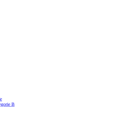
fe
egorie B