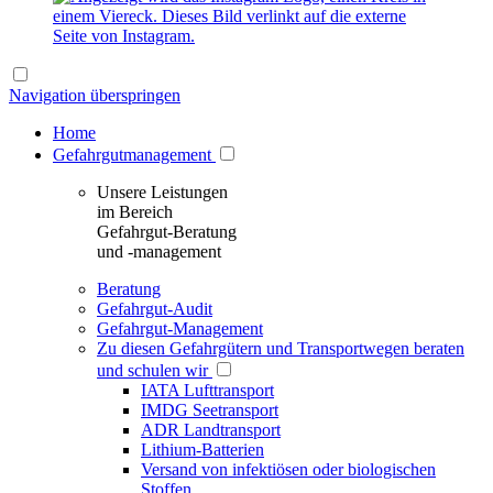
Navigation überspringen
Home
Gefahrgutmanagement
Unsere Leistungen
im Bereich
Gefahrgut-Beratung
und -management
Beratung
Gefahrgut-Audit
Gefahrgut-Management
Zu diesen Gefahrgütern und Transportwegen beraten
und schulen wir
IATA Lufttransport
IMDG Seetransport
ADR Landtransport
Lithium-Batterien
Versand von infektiösen oder biologischen
Stoffen