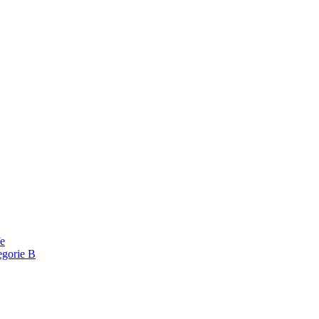
fe
egorie B