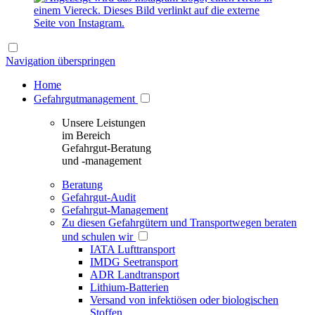
Navigation überspringen
Home
Gefahrgutmanagement
Unsere Leistungen
im Bereich
Gefahrgut-Beratung
und -management
Beratung
Gefahrgut-Audit
Gefahrgut-Management
Zu diesen Gefahrgütern und Transportwegen beraten
und schulen wir
IATA Lufttransport
IMDG Seetransport
ADR Landtransport
Lithium-Batterien
Versand von infektiösen oder biologischen
Stoffen