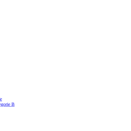
fe
egorie B