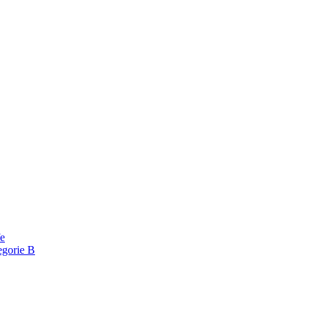
fe
egorie B