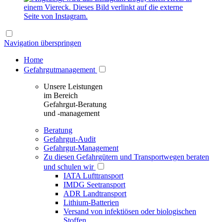
Navigation überspringen
Home
Gefahrgutmanagement
Unsere Leistungen
im Bereich
Gefahrgut-Beratung
und -management
Beratung
Gefahrgut-Audit
Gefahrgut-Management
Zu diesen Gefahrgütern und Transportwegen beraten
und schulen wir
IATA Lufttransport
IMDG Seetransport
ADR Landtransport
Lithium-Batterien
Versand von infektiösen oder biologischen
Stoffen