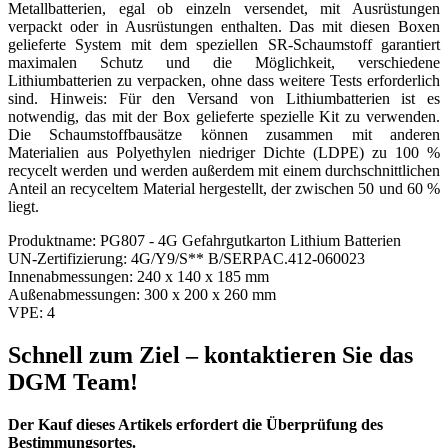
Metallbatterien, egal ob einzeln versendet, mit Ausrüstungen
verpackt oder in Ausrüstungen enthalten. Das mit diesen Boxen
gelieferte System mit dem speziellen SR-Schaumstoff garantiert
maximalen Schutz und die Möglichkeit, verschiedene
Lithiumbatterien zu verpacken, ohne dass weitere Tests erforderlich
sind. Hinweis: Für den Versand von Lithiumbatterien ist es
notwendig, das mit der Box gelieferte spezielle Kit zu verwenden.
Die Schaumstoffbausätze können zusammen mit anderen
Materialien aus Polyethylen niedriger Dichte (LDPE) zu 100 %
recycelt werden und werden außerdem mit einem durchschnittlichen
Anteil an recyceltem Material hergestellt, der zwischen 50 und 60 %
liegt.
Produktname:
PG807 - 4G Gefahrgutkarton Lithium Batterien
UN-Zertifizierung:
4G/Y9/S** B/SERPAC.412-060023
Innenabmessungen:
240 x 140 x 185 mm
Außenabmessungen:
300 x 200 x 260 mm
VPE:
4
Schnell zum Ziel – kontaktieren Sie das
DGM Team!
Der Kauf dieses Artikels erfordert die Überprüfung des
Bestimmungsortes.